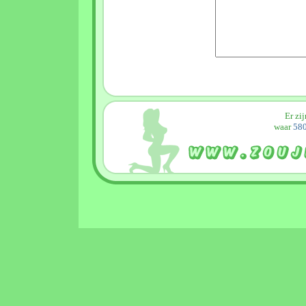
Er zi
waar
580