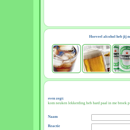
Hoeveel alcohol heb jij 
sven zegt:
kom neuken lekkerding heb hard paal in me broek p
Naam
Reactie