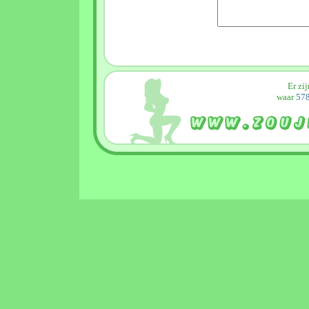
Er zi
waar
578