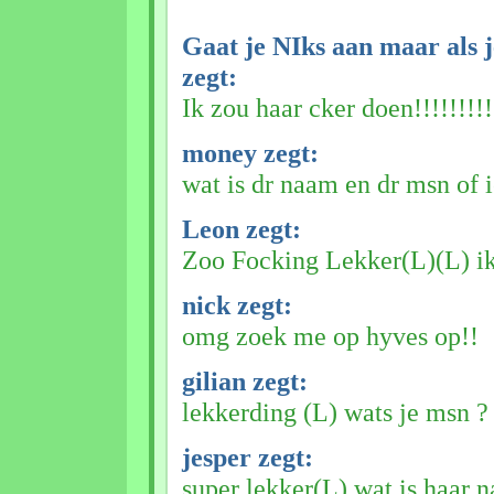
Gaat je NIks aan maar als j
zegt:
Ik zou haar cker doen!!!!!!!!!!
money zegt:
wat is dr naam en dr msn of i
Leon zegt:
Zoo Focking Lekker(L)(L) i
nick zegt:
omg zoek me op hyves op!!
gilian zegt:
lekkerding (L) wats je msn ?
jesper zegt:
super lekker(L) wat is haar 