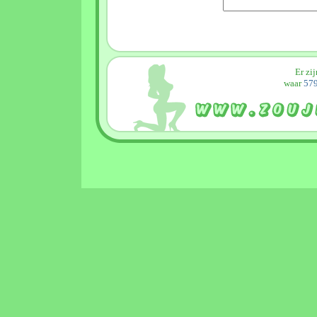
Er zi
waar
579