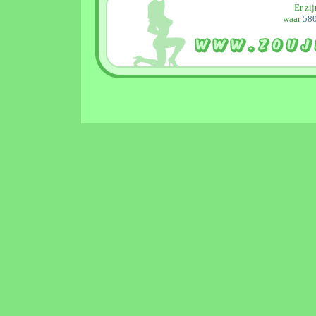
Er zi
waar
580