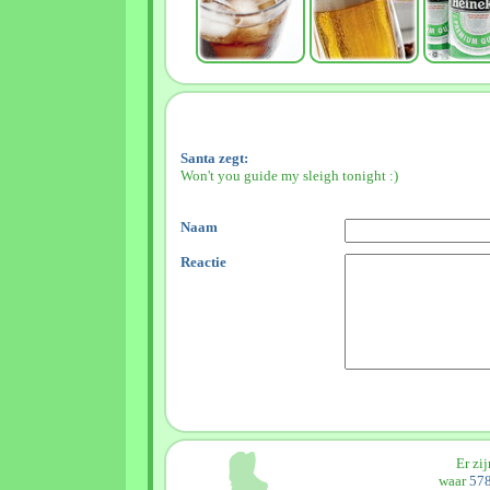
Santa zegt:
Won't you guide my sleigh tonight :)
Naam
Reactie
Er zi
waar
578