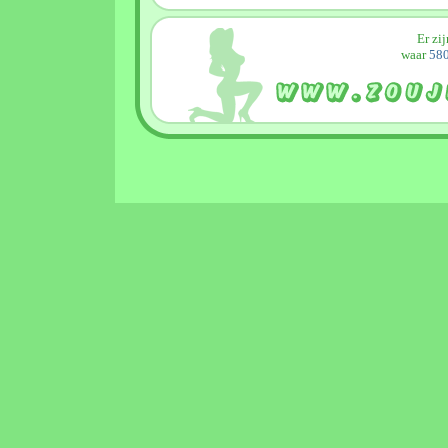
Er zi
waar
580