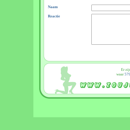
Naam
Reactie
Er zi
waar
579