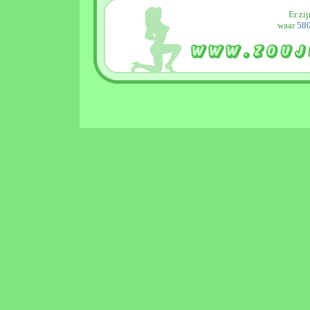
Er zi
waar
580