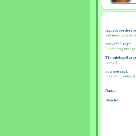
tegoedvoordezewe
wel mooi gezichtj
neuken?? zegt:
Ik ben nog veel gei
Timmieisgeil zegt
lekker!
nou nou zegt:
niks voor nodig al
Naam
Reactie