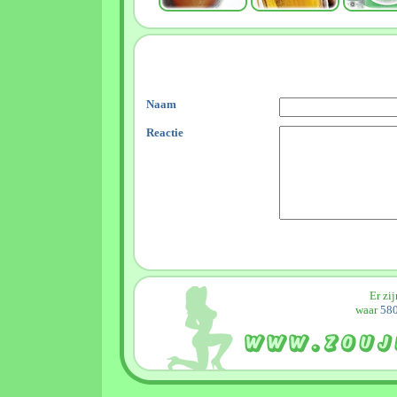
Naam
Reactie
Er zi
waar
580