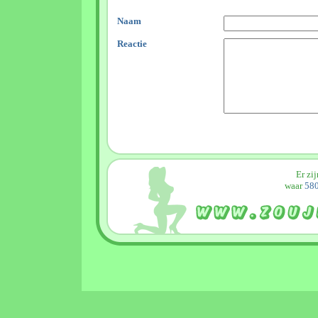
Naam
Reactie
Er zi
waar
580