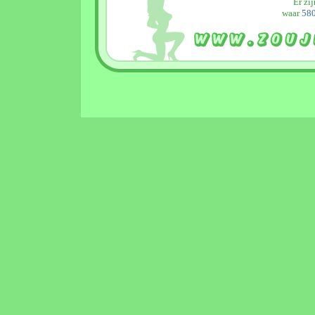
Er zi
waar
580