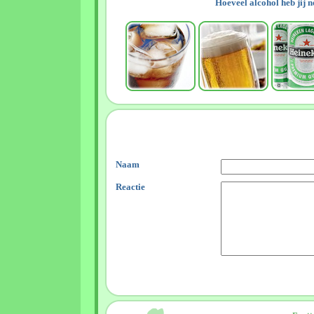
Hoeveel alcohol heb jij 
Naam
Reactie