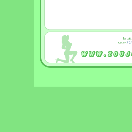
Er zi
waar
578