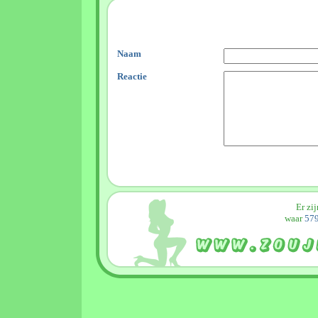
Naam
Reactie
Er zi
waar
579