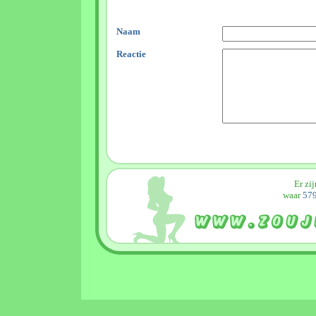
Naam
Reactie
Er zi
waar
579