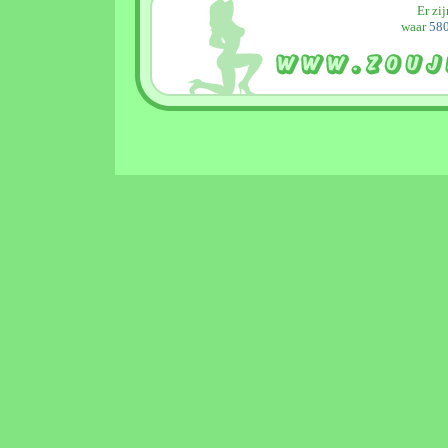
Er zi
waar
580