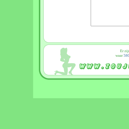
Er zi
waar
580