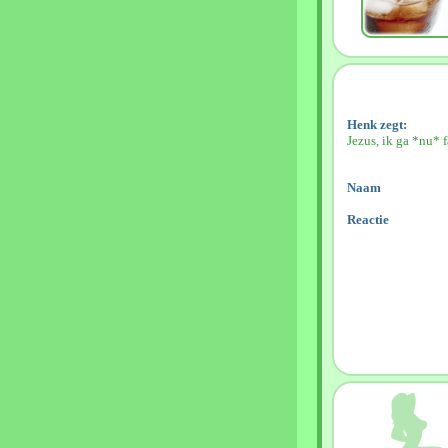
Henk zegt:
Jezus, ik ga *nu* 
Naam
Reactie