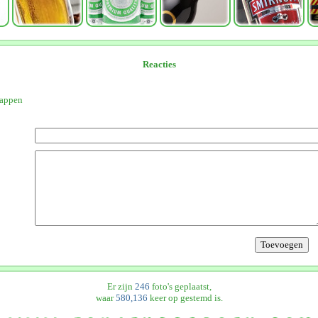
Reacties
fappen
Er zijn
246
foto's geplaatst,
waar
580,136
keer op gestemd is.