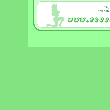
Er zi
waar
580